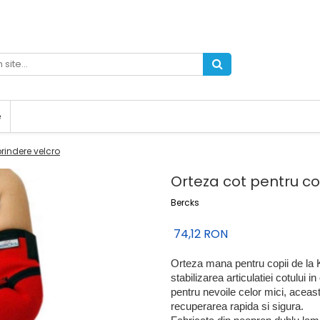
e
prindere velcro
Orteza cot pentru co
Bercks
74,12 RON
Orteza mana pentru copii de la K
stabilizarea articulatiei cotului in
pentru nevoile celor mici, aceast
recuperarea rapida si sigura.