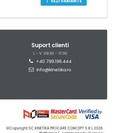
VEZI VARIANTE
Suport clienti
L - V: 09:30 - 17:30
+40 799.196.444
info@kinetika.ro
©Copyright SC KINETIKA PROCARE CONCEPT S.R.L 2026