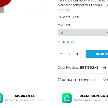
Fabricata din neopren dublu lamina
pierderea temperaturii corpului, 
comoda.
Culoare
:
Rosu
Marime
:
IN STOC
ADAUG
Cod Produs:
BRE1302-S
Ai
Adauga la Favorite
C
SIGURANTA
DESCHIDERE COL
Platesti usor si in siguranta
Verificarea coletului la 