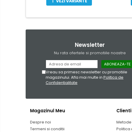
VEZI VARIANTE
Newsletter
Nu rata ofertele si promotiile noastre
Vreau sa primesc newsletter cu promotiile
magazinului. Afla mai multe in
Politica de
Confidentialitate
Magazinul Meu
Clienti
Despre noi
Metode 
Termeni si conditii
Politica