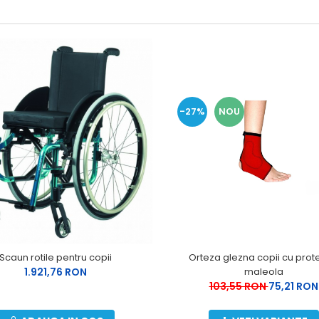
-27%
NOU
Scaun rotile pentru copii
Orteza glezna copii cu prot
1.921,76 RON
maleola
103,55 RON
75,21 RON