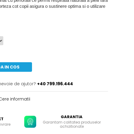
t cu perforatii ce permit respiratia naturala a pielii fara
orteza cot copii asigura o sustinere optima si o utilizare
A IN COS
 nevoie de ajutor?
+40 799.196.444
ere informatii
GARANTIA
ET
Garantam calitatea produselor
livrare
achizitionate