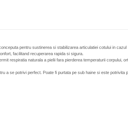
eputa pentru sustinerea si stabilizarea articulatiei cotului in cazul lez
onfort, facilitand recuperarea rapida si sigura.
mit respiratia naturala a pielii fara pierderea temperaturii corpului, or
ru a se potrivi perfect. Poate fi purtata pe sub haine si este potrivita pen