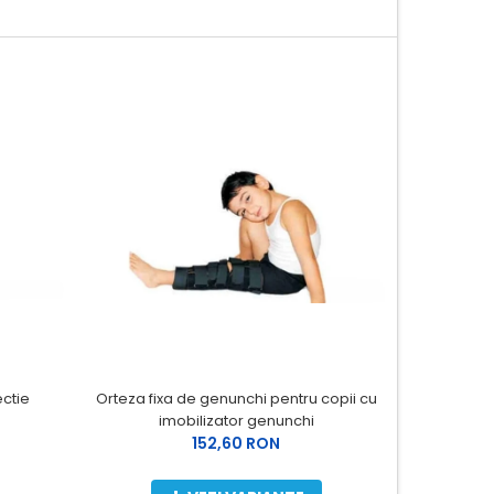
Orteza fixa de genunchi pentru copii cu
ectie
Orteza de 
imobilizator genunchi
152,60 RON