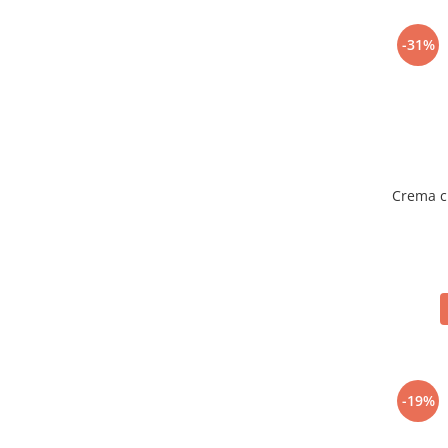
-31%
Crema c
-19%