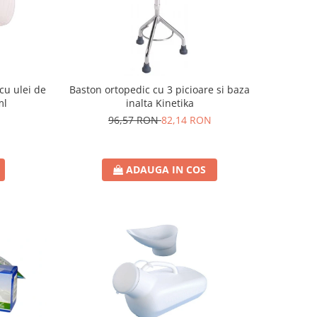
cu ulei de
Baston ortopedic cu 3 picioare si baza
ml
inalta Kinetika
96,57 RON
82,14 RON
ADAUGA IN COS