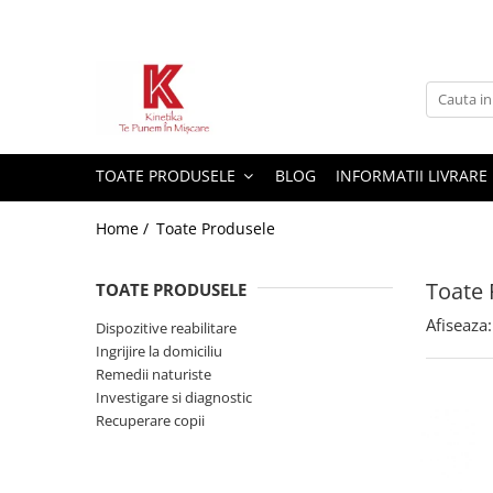
Toate Produsele
Dispozitive reabilitare
TOATE PRODUSELE
BLOG
INFORMATII LIVRARE
Dispozitive de mers
Home /
Toate Produsele
Scaune cu rotile
Orteze
Toate 
TOATE PRODUSELE
Ingrijire la domiciliu
Afiseaza:
Dispozitive reabilitare
Ingrijire la domiciliu
Remedii naturiste
Investigare si diagnostic
Dispozitive baie
Recuperare copii
Sisteme antidecubit
Plosca urinara