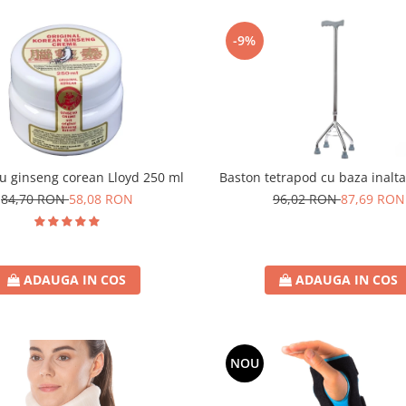
-9%
Baston tetrapod cu baza inalta
u ginseng corean Lloyd 250 ml
96,02 RON
87,69 RON
84,70 RON
58,08 RON
ADAUGA IN COS
ADAUGA IN COS
NOU