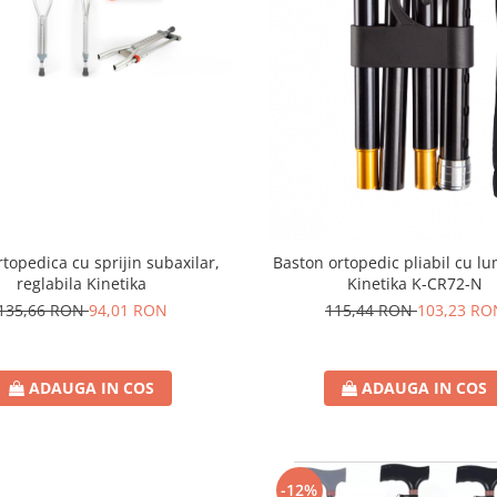
rtopedica cu sprijin subaxilar,
Baston ortopedic pliabil cu l
reglabila Kinetika
Kinetika K-CR72-N
135,66 RON
94,01 RON
115,44 RON
103,23 RO
ADAUGA IN COS
ADAUGA IN COS
-12%