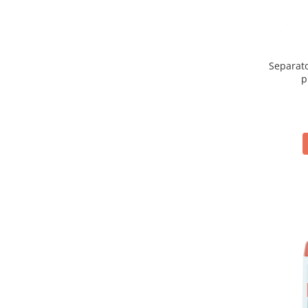
Remedii naturiste
Investigare si diagnostic
Separato
p
Tensiometre
Recuperare copii
Orteze copii
Dispozitive mers