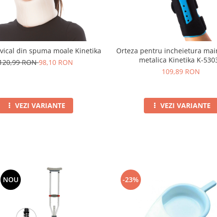
Orteza pentru incheietura maini
rvical din spuma moale Kinetika
metalica Kinetika K-530
120,99 RON
98,10 RON
109,89 RON
VEZI VARIANTE
VEZI VARIANTE
-23%
NOU