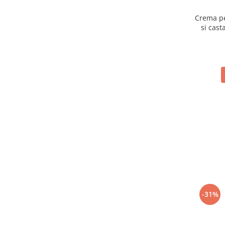
Crema pe
si cast
-31%