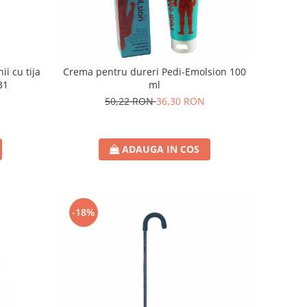
i cu tija
Crema pentru dureri Pedi-Emolsion 100
31
ml
50,22 RON
36,30 RON
ADAUGA IN COS
-18%