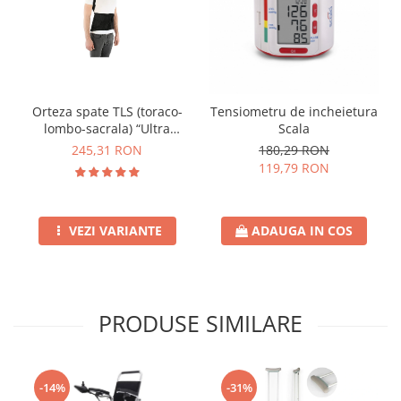
Orteza spate TLS (toraco-
Tensiometru de incheietura
lombo-sacrala) “Ultra
Scala
Breath”
245,31 RON
180,29 RON
119,79 RON
VEZI VARIANTE
ADAUGA IN COS
PRODUSE SIMILARE
-14%
-31%