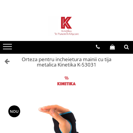
Toate Produsele
Dispozitive reabilitare
Dispozitive de mers
Scaune cu rotile
Orteza pentru incheietura mainii cu tija
Orteze
metalica Kinetika K-53031
Ingrijire la domiciliu
Dispozitive baie
Sisteme antidecubit
Plosca urinara
Remedii naturiste
NOU
Investigare si diagnostic
Tensiometre
Recuperare copii