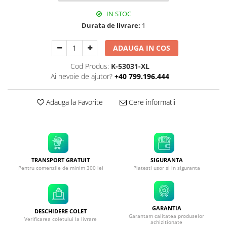
IN STOC
Durata de livrare:
1
ADAUGA IN COS
Cod Produs:
K-53031-XL
Ai nevoie de ajutor?
+40 799.196.444
Adauga la Favorite
Cere informatii
TRANSPORT GRATUIT
SIGURANTA
Pentru comenzile de minim 300 lei
Platesti usor si in siguranta
GARANTIA
DESCHIDERE COLET
Garantam calitatea produselor
Verificarea coletului la livrare
achizitionate