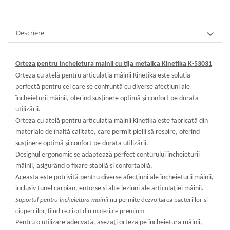
Descriere
Orteza pentru incheietura mainii cu tija metalica Kinetika K-53031
Orteza cu atelă pentru articulația mâinii Kinetika este soluția
perfectă pentru cei care se confruntă cu diverse afecțiuni ale
încheieturii mâinii, oferind susținere optimă și confort pe durata
utilizării.
Orteza cu atelă pentru articulația mâinii Kinetika este fabricată din
materiale de înaltă calitate, care permit pielii să respire, oferind
susținere optimă și confort pe durata utilizării.
Designul ergonomic se adaptează perfect conturului încheieturii
mâinii, asigurând o fixare stabilă și confortabilă.
Aceasta este potrivită pentru diverse afecțiuni ale încheieturii mâinii,
inclusiv tunel carpian, entorse și alte leziuni ale articulației mâinii.
Suportul pentru incheietura mainii
nu permite dezvoltarea bacteriilor si
ciupercilor, fiind realizat din materiale premium.
Pentru o utilizare adecvată, așezați orteza pe încheietura mâinii,