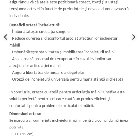
asigurându-vă că atela este poziționată corect, fixați și ajustați
tensiunea ortezei în funcție de preferințele și nevoile dumneavoastră
individuale.
Beneficii orteză încheietură:
·
Îmbunătățește circulația sângelui
·
Reduce durerea și disconfortul asociat afecțiunilor încheieturii
mâinii
·
Îmbunătățește stabilitatea și mobilitatea încheieturii mâinii
·
Accelerează procesul de recuperare în cazul leziunilor sau
afecțiunilor articulației mâinii
·
Asigură libertatea de miscare a degetelor
·
Orteză de încheietură universală pentru mâna stângă și dreaptă
În concluzie, orteza cu atelă pentru articulația mâinii Kinetika este
soluția perfectă pentru cei care caută un produs eficient și
confortabil pentru problemele articulației mâinii.
Dimensiuni orteza:
Se măsoară circumferința încheieturii mâinii pentru a comanda mărimea
potrivită.
·
S: (13-15 cm),