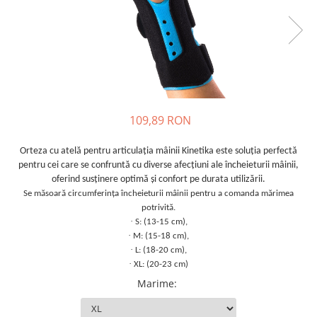
Orteze copii
Dispozitive mers
109,89 RON
Orteza cu atelă pentru articulația mâinii Kinetika este soluția perfectă
pentru cei care se confruntă cu diverse afecțiuni ale încheieturii mâinii,
oferind susținere optimă și confort pe durata utilizării.
Se măsoară circumferința încheieturii mâinii pentru a comanda mărimea
potrivită.
·
S: (13-15 cm),
·
M: (15-18 cm),
·
L: (18-20 cm),
·
XL: (20-23 cm)
Marime
: