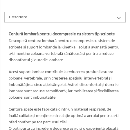
Descriere
Centură lombară pentru decompresie cu sistem tip scripete
Descoperă centura lombară pentru decompresie cu sistem de
scripete și suport lombar de la Kinetika - soluția avansată pentru
a-ți menține coloana vertebrală sănătoasă și pentru a reduce
disconfortul și durerile lombare.
Acest suport lombar contribuie la reducerea presiunii asupra
coloanei vertebrale, prin creșterea spațiului intervertebral și
îmbunătățirea circulației sângelui. Astfel, disconfortul și durerile
lombare sunt reduse semnificativ, iar mobilitatea și flexibilitatea
coloanei sunt îmbunătățite.
Centura spate este fabricată dintr-un material respirabil, de
înaltă calitate și menține o circulație optimă a aerului pentru a-ți
oferi confort pe tot parcursul zilei.
O poți purta cu încredere deoarece asigură o experiență plăcută