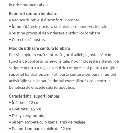
în orice moment al zilei.
Beneficii centură lombară:
•
Reduce durerile și disconfortul lombar
•
Îmbunătățește postura și alinierea coloanei vertebrale
•
Susține procesul de vindecare a leziunilor lombare
•
Corectează postura
Mod de utilizare centură lombară
Pur și simplu fixează centura în jurul taliei și ajustează-o în
funcție de confortul și nevoile tale. Apoi, folosește sistemul de
scripete pentru a regla nivelul de compresie și pentru a obține
suportul lombar optim. Poți purta centura lombară în timpul
activităților zilnice sau în timpul exercițiilor fizice, pentru a
beneficia de efectele sale terapeutice.
Caracteristici suport lombar:
•
Înălțime: 22 cm
•
Greutate: 0,2 kg
•
Design ergonomic
•
Sistem scripete cu o gamă largă de reglaje
•
Panouri lombare stabile de 22 cm