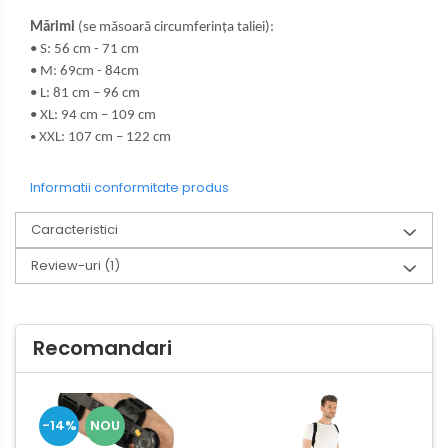
Mărimi
(se măsoară circumferința taliei):
•
S: 56 cm - 71 cm
•
M: 69cm - 84cm
•
L: 81 cm – 96 cm
•
XL: 94 cm – 109 cm
XXL: 107 cm – 122 cm
•
Informatii conformitate produs
Caracteristici
Review-uri
(1)
Recomandari
-14%
NOU