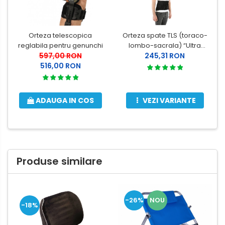
Orteza telescopica
Orteza spate TLS (toraco-
reglabila pentru genunchi
lombo-sacrala) “Ultra
597,00 RON
245,31 RON
Breath”
516,00 RON
ADAUGA IN COS
VEZI VARIANTE
Produse similare
-26%
NOU
-18%