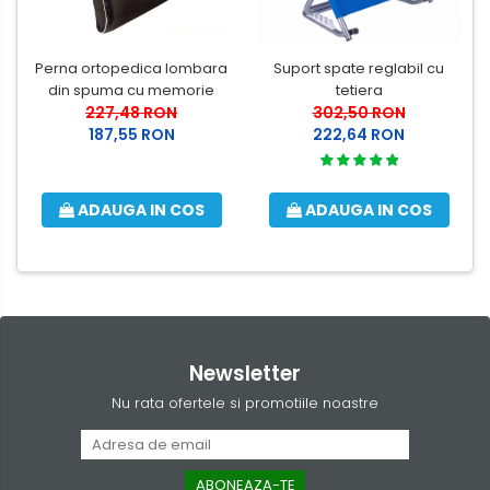
Perna ortopedica lombara
Suport spate reglabil cu
din spuma cu memorie
tetiera
227,48 RON
302,50 RON
187,55 RON
222,64 RON
ADAUGA IN COS
ADAUGA IN COS
Newsletter
Nu rata ofertele si promotiile noastre