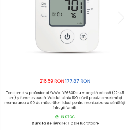
216,59 RON
177,87 RON
Tensiometru profesional YuWell YE660D cu manșetă extinsă (22-45
cm) și funcție vocală. Validat clinic ISO, oferă precizie maximă și
memorarea a 90 de măsurători. Ideal pentru monitorizarea sănătății
întregii familii.
IN STOC
Durata de livrare:
1-2 zile lucratoare