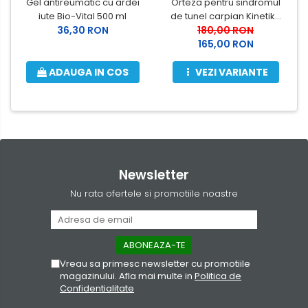
Gel antireumatic cu ardei
Orteza pentru sindromul
iute Bio-Vital 500 ml
de tunel carpian Kinetika
36,30 RON
180,00 RON
K-53032
165,00 RON
ADAUGA IN COS
VEZI VARIANTE
Newsletter
Nu rata ofertele si promotiile noastre
Vreau sa primesc newsletter cu promotiile
magazinului. Afla mai multe in
Politica de
Confidentialitate