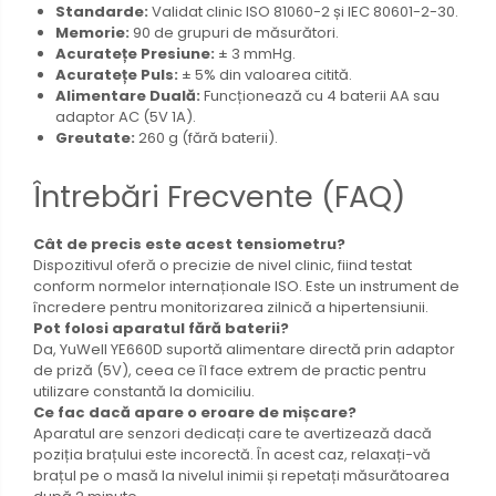
Standarde:
Validat clinic ISO 81060-2 și IEC 80601-2-30.
Memorie:
90 de grupuri de măsurători.
Acuratețe Presiune:
± 3 mmHg.
Acuratețe Puls:
± 5% din valoarea citită.
Alimentare Duală:
Funcționează cu 4 baterii AA sau
adaptor AC (5V 1A).
Greutate:
260 g (fără baterii).
Întrebări Frecvente (FAQ)
Cât de precis este acest tensiometru?
Dispozitivul oferă o precizie de nivel clinic, fiind testat
conform normelor internaționale ISO. Este un instrument de
încredere pentru monitorizarea zilnică a hipertensiunii.
Pot folosi aparatul fără baterii?
Da, YuWell YE660D suportă alimentare directă prin adaptor
de priză (5V), ceea ce îl face extrem de practic pentru
utilizare constantă la domiciliu.
Ce fac dacă apare o eroare de mișcare?
Aparatul are senzori dedicați care te avertizează dacă
poziția brațului este incorectă. În acest caz, relaxați-vă
brațul pe o masă la nivelul inimii și repetați măsurătoarea