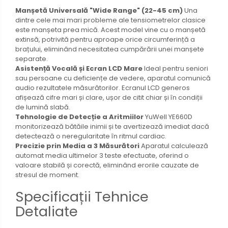
Manșetă Universală "Wide Range" (22-45 cm)
Una
dintre cele mai mari probleme ale tensiometrelor clasice
este manșeta prea mică. Acest model vine cu o manșetă
extinsă, potrivită pentru aproape orice circumferință a
brațului, eliminând necesitatea cumpărării unei manșete
separate.
Asistență Vocală și Ecran LCD Mare
Ideal pentru seniori
sau persoane cu deficiențe de vedere, aparatul comunică
audio rezultatele măsurătorilor. Ecranul LCD generos
afișează cifre mari și clare, ușor de citit chiar și în condiții
de lumină slabă.
Tehnologie de Detecție a Aritmiilor
YuWell YE660D
monitorizează bătăile inimii și te avertizează imediat dacă
detectează o neregularitate în ritmul cardiac.
Precizie prin Media a 3 Măsurători
Aparatul calculează
automat media ultimelor 3 teste efectuate, oferind o
valoare stabilă și corectă, eliminând erorile cauzate de
stresul de moment.
Specificații Tehnice
Detaliate