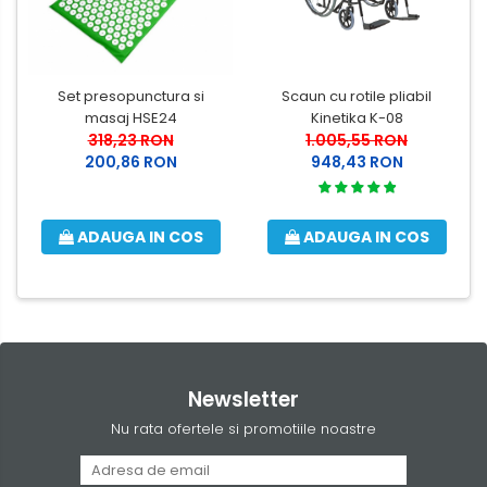
Set presopunctura si
Scaun cu rotile pliabil
masaj HSE24
Kinetika K-08
318,23 RON
1.005,55 RON
200,86 RON
948,43 RON
ADAUGA IN COS
ADAUGA IN COS
Newsletter
Nu rata ofertele si promotiile noastre