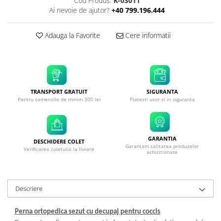
Cod Produs:
K-03011
Ai nevoie de ajutor?
+40 799.196.444
Adauga la Favorite
Cere informatii
TRANSPORT GRATUIT
SIGURANTA
Pentru comenzile de minim 300 lei
Platesti usor si in siguranta
GARANTIA
DESCHIDERE COLET
Garantam calitatea produselor
Verificarea coletului la livrare
achizitionate
Descriere
Perna ortopedica sezut cu decupaj pentru coccis