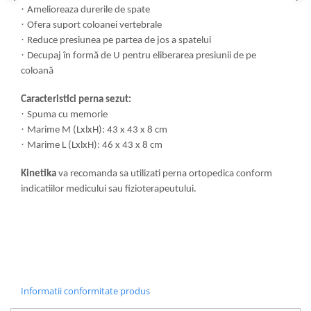
·
Amelioreaza durerile de spate
·
Ofera suport coloanei vertebrale
·
Reduce presiunea pe partea de jos a spatelui
·
Decupaj în formă de U pentru eliberarea presiunii de pe
coloană
Caracteristici perna sezut:
·
Spuma cu memorie
·
Marime M (LxlxH): 43 x 43 x 8 cm
·
Marime L (LxlxH): 46 x 43 x 8 cm
Kinetika
va recomanda sa utilizati perna ortopedica conform
indicatiilor medicului sau fizioterapeutului.
Informatii conformitate produs