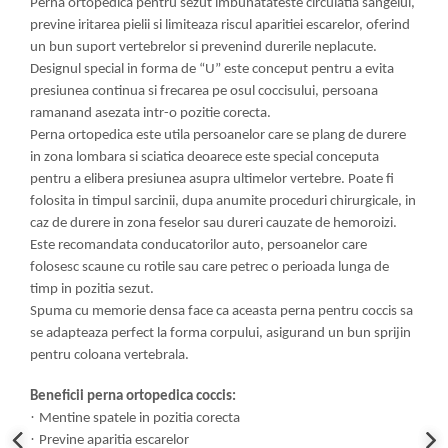
Perna ortopedica pentru sezut imbunatateste circulatia sangelui,
previne iritarea pielii si limiteaza riscul aparitiei escarelor, oferind
un bun suport vertebrelor si prevenind durerile neplacute.
Designul special in forma de “U” este conceput pentru a evita
presiunea continua si frecarea pe osul coccisului, persoana
ramanand asezata intr-o pozitie corecta.
Perna ortopedica este utila persoanelor care se plang de durere
in zona lombara si sciatica deoarece este special conceputa
pentru a elibera presiunea asupra ultimelor vertebre. Poate fi
folosita in timpul sarcinii, dupa anumite proceduri chirurgicale, in
caz de durere in zona feselor sau dureri cauzate de hemoroizi.
Este recomandata conducatorilor auto, persoanelor care
folosesc scaune cu rotile sau care petrec o perioada lunga de
timp in pozitia sezut.
Spuma cu memorie densa face ca aceasta perna pentru coccis sa
se adapteaza perfect la forma corpului, asigurand un bun sprijin
pentru coloana vertebrala.
Beneficii perna ortopedica coccis:
·
Mentine spatele in pozitia corecta
·
Previne aparitia escarelor