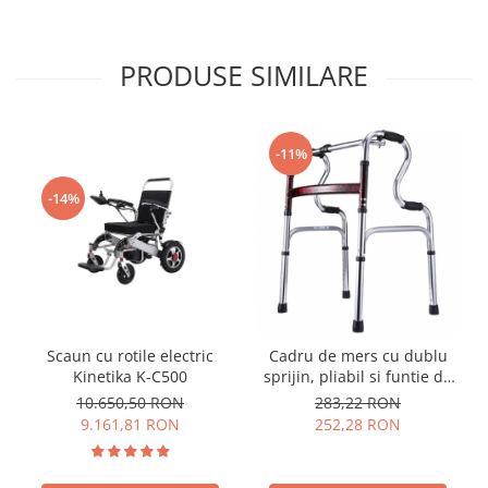
PRODUSE SIMILARE
-11%
-14%
Scaun cu rotile electric
Cadru de mers cu dublu
Kinetika K-C500
sprijin, pliabil si funtie de
pasitor
10.650,50 RON
283,22 RON
9.161,81 RON
252,28 RON