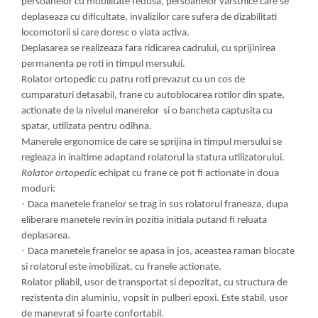
persoanelor cu mobilitate redusa, persoanelor varstnice care se
deplaseaza cu dificultate, invalizilor care sufera de dizabilitati
locomotorii si care doresc o viata activa.
Deplasarea se realizeaza fara ridicarea cadrului, cu sprijinirea
permanenta pe roti in timpul mersului.
Rolator ortopedic cu patru roti prevazut cu un cos de
cumparaturi detasabil, frane cu autoblocarea rotilor din spate,
actionate de la nivelul manerelor si o bancheta captusita cu
spatar, utilizata pentru odihna.
Manerele ergonomice de care se sprijina in timpul mersului se
regleaza in inaltime adaptand rolatorul la statura utilizatorului.
Rolator ortopedic
echipat cu frane ce pot fi actionate in doua
moduri:
·
Daca manetele franelor se trag in sus rolatorul franeaza, dupa
eliberare manetele revin in pozitia initiala putand fi reluata
deplasarea.
·
Daca manetele franelor se apasa in jos, aceastea raman blocate
si rolatorul este imobilizat, cu franele actionate.
Rolator pliabil, usor de transportat si depozitat, cu structura de
rezistenta din aluminiu, vopsit in pulberi epoxi. Este stabil, usor
de manevrat si foarte confortabil.