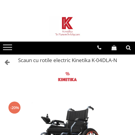
Toate Produsele
Dispozitive reabilitare
Dispozitive de mers
Scaune cu rotile
Scaun cu rotile electric Kinetika K-04DLA-N
Orteze
Ingrijire la domiciliu
Dispozitive baie
Sisteme antidecubit
Plosca urinara
Remedii naturiste
-20%
Investigare si diagnostic
Tensiometre
Recuperare copii