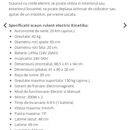
Scaunul cu rotile electric se poate utiliza in interiorul sau
exteriorul locuintei, se poate deplasa actionat de utilizator sau
ajutat de un insotitor, pe vreme uscata.
Specificatii scaun rulant electric Kinetika:
Autonomie de serie: 20 km (aprox.)
Greutate: 42 kg
Diametru roti spate: 60 cm.
Diametru roti fata: 20 cm.
Baterie: Lithiu (24V 20AH)
Incarcator 24V-5AH
Dimensiuni (montata): 98,5 x 61 x 94 cm
Dimensiuni (pliata): 61 x 80 x 26 cm
Raza de rotire: 85 cm
Greutate maxima suportata: 130 kg (aprox.)
Sistem de franare: Electromagnetic
Mod de functionare: Electric si Manual
Motor: 200W x 2
Timp de incarcare: 6-8 h (1 batería)
Viteza maxima: 9 km/h
Panta maxima: 15º
Latime sezut: 48 cm
Latime: 69 cm
Lungime: 110 cm