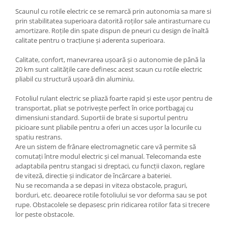
Scaunul cu rotile electric ce se remarcă prin autonomia sa mare si
prin stabilitatea superioara datorită roților sale antirasturnare cu
amortizare. Roțile din spate dispun de pneuri cu design de înaltă
calitate pentru o tracțiune și aderenta superioara.
Calitate, confort, manevrarea ușoară și o autonomie de până la
20 km sunt calitățile care definesc acest scaun cu rotile electric
pliabil cu structură ușoară din aluminiu.
Fotoliul rulant electric se pliază foarte rapid și este ușor pentru de
transportat, pliat se potrivește perfect în orice portbagaj cu
dimensiuni standard. Suportii de brate si suportul pentru
picioare sunt pliabile pentru a oferi un acces ușor la locurile cu
spatiu restrans.
Are un sistem de frânare electromagnetic care vă permite să
comutați între modul electric și cel manual. Telecomanda este
adaptabila pentru stangaci si dreptaci, cu funcții claxon, reglare
de viteză, directie și indicator de încărcare a bateriei.
Nu se recomanda a se depasi in viteza obstacole, praguri,
borduri, etc. deoarece rotile fotoliului se vor deforma sau se pot
rupe. Obstacolele se depasesc prin ridicarea rotilor fata si trecere
lor peste obstacole.