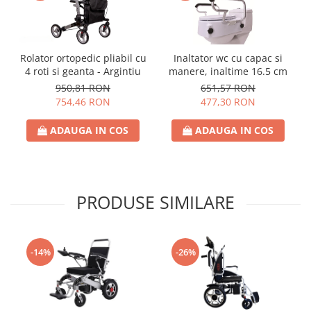
Rolator ortopedic pliabil cu
Inaltator wc cu capac si
4 roti si geanta - Argintiu
manere, inaltime 16.5 cm
950,81 RON
651,57 RON
754,46 RON
477,30 RON
ADAUGA IN COS
ADAUGA IN COS
PRODUSE SIMILARE
-14%
-26%