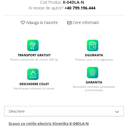
Cod Produs:
K-04DLA-N
Ai nevoie de ajutor?
+40 799.196.444
Adauga la Favorite
Cere informatii
TRANSPORT GRATUIT
SIGURANTA
Pentru comenzile de minim 300 lei
Platesti usor si in siguranta
GARANTIA
DESCHIDERE COLET
Garantam calitatea produselor
Verificarea coletului la livrare
achizitionate
Descriere
Scaun cu rotile electric Kinetika K-04DLA-N