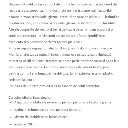
Glezniera Kinetika ofera suport de ultima tehnologie pentru procesul de
recuperare ortopedica, fiind destinata pentru tratamentul fracturilor
osoase in zona articulatiei gleznei, fracturilor oaselor piciorului, leziunilor
tesuturilor moi, entorselor articulatiei gleznei si ale tendonului lui Ahile.
Atelele acoperite de velcro si benzi de fixare determina un suport si o
stabiltate crescuta, iar sistemul pernei de aer ofera o imobilizare
excelenta si o potrivire perfecta formei piciorului.
Pune în repaus segmentul afectat, îl susține și îi dă timp de vindecare.
Membrul afectat va putea fi folosit, deoarece
orteza glezna
limitează
mișcarea părții din corp afectate ce poate periclita vindecarea și ajuta la o
recuperare mai rapida. In interior materialul este placut la atingere
pentru confort si o buna permeabilitate, iar in exterior este un plastic
rezistent la uzura.
Perioada de utlizare este diferita in functie de rolul ortezelor.
Caracteristici orteze glezna:
Asigura o imobilizare excelenta pentru picior si articulatia gleznei
Reduc presiunea exercitata pe talpa piciorului
Sistem de inchidere cu benzi velcro
Inaltime: 28 cm