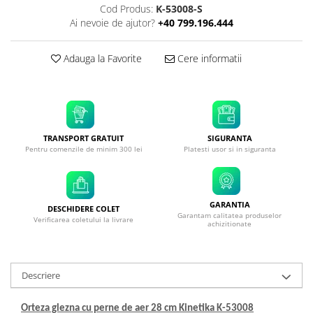
Cod Produs:
K-53008-S
Ai nevoie de ajutor?
+40 799.196.444
Adauga la Favorite
Cere informatii
TRANSPORT GRATUIT
SIGURANTA
Pentru comenzile de minim 300 lei
Platesti usor si in siguranta
GARANTIA
DESCHIDERE COLET
Garantam calitatea produselor
Verificarea coletului la livrare
achizitionate
Descriere
Orteza glezna cu perne de aer 28 cm Kinetika K-53008