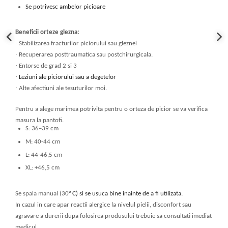
Se potrivesc ambelor picioare
Beneficii orteze glezna:
·
Stabilizarea fracturilor piciorului sau gleznei
·
Recuperarea posttraumatica sau postchirurgicala.
·
Entorse de grad 2 si 3
·
Leziuni ale piciorului sau a degetelor
·
Alte afectiuni ale tesuturilor moi.
Pentru a alege marimea potrivita pentru o orteza de picior se va verifica
masura la pantofi.
S: 36–39 cm
M: 40-44 cm
L: 44-46,5 cm
XL: +46,5 cm
Se spala manual (30
° C) si se usuca bine inainte de a fi utilizata.
In cazul in care apar reactii alergice la nivelul pielii, disconfort sau
agravare a durerii dupa folosirea produsului trebuie sa consultati imediat
medicul.