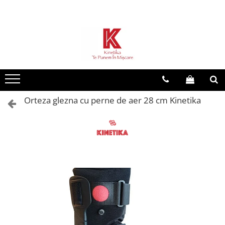
Toate Produsele
Dispozitive reabilitare
Dispozitive de mers
Scaune cu rotile
Orteza glezna cu perne de aer 28 cm Kinetika
Orteze
Ingrijire la domiciliu
Dispozitive baie
Sisteme antidecubit
Plosca urinara
Remedii naturiste
Investigare si diagnostic
Tensiometre
Recuperare copii