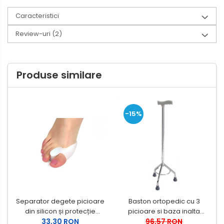
Caracteristici
Review-uri
(2)
Produse similare
-15%
Separator degete picioare
Baston ortopedic cu 3
din silicon și protecție
picioare si baza inalta
pentru monturi
33,30 RON
96,57 RON
Kinetika