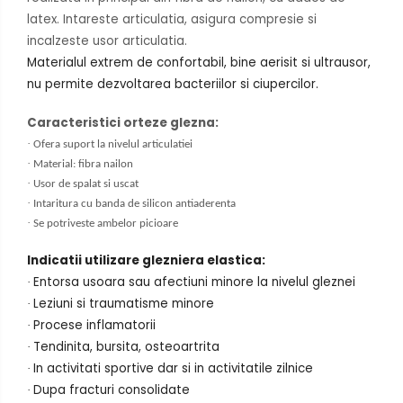
latex. Intareste articulatia, asigura compresie si
incalzeste usor articulatia.
Materialul extrem de confortabil, bine aerisit si ultrausor,
nu permite dezvoltarea bacteriilor si ciupercilor.
Caracteristici orteze glezna:
·
Ofera suport la nivelul articulatiei
·
Material: fibra nailon
·
Usor de spalat si uscat
·
Intaritura cu banda de silicon antiaderenta
·
Se potriveste ambelor picioare
Indicatii utilizare glezniera elastica:
Entorsa usoara sau afectiuni minore la nivelul gleznei
·
Leziuni si traumatisme minore
·
Procese inflamatorii
·
Tendinita, bursita, osteoartrita
·
In activitati sportive dar si in activitatile zilnice
·
Dupa fracturi consolidate
·