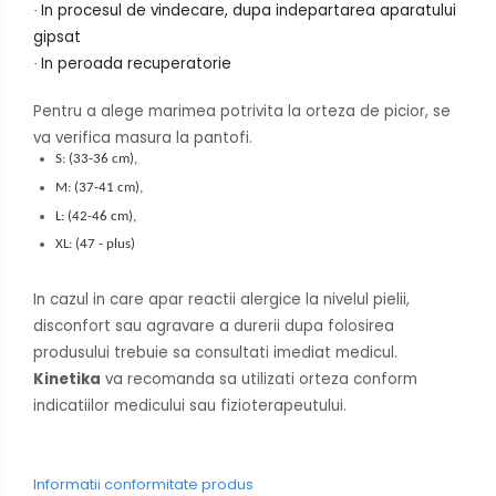
In procesul de vindecare, dupa indepartarea aparatului
·
gipsat
In peroada recuperatorie
·
Pentru a alege marimea potrivita la orteza de picior, se
va verifica masura la pantofi.
S: (33-36 cm),
M: (37-41 cm),
L: (42-46 cm),
XL: (47 - plus)
In cazul in care apar reactii alergice la nivelul pielii,
disconfort sau agravare a durerii dupa folosirea
produsului trebuie sa consultati imediat medicul.
Kinetika
va recomanda sa utilizati orteza conform
indicatiilor medicului sau fizioterapeutului.
Informatii conformitate produs