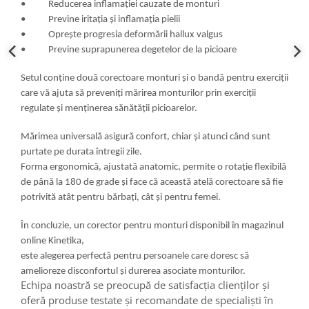
• Reducerea inflamației cauzate de monturi
• Previne iritația și inflamația pielii
• Oprește progresia deformării hallux valgus
• Previne suprapunerea degetelor de la picioare
Setul conține două corectoare monturi și o bandă pentru exerciții
care vă ajuta să preveniți mărirea monturilor prin exerciții
regulate și menținerea sănătății picioarelor.
Mărimea universală asigură confort, chiar și atunci când sunt
purtate pe durata întregii zile.
Forma ergonomică, ajustată anatomic, permite o rotație flexibilă
de până la 180 de grade și face că această atelă corectoare să fie
potrivită atât pentru bărbați, cât și pentru femei.
În concluzie, un corector pentru monturi disponibil în magazinul
online Kinetika,
este alegerea perfectă pentru persoanele care doresc să
amelioreze disconfortul și durerea asociate monturilor.
Echipa noastră se preocupă de satisfacția clienților și
oferă produse testate și recomandate de specialiști în