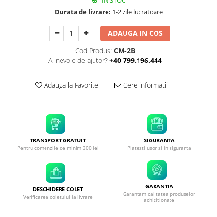
IN STOC
Durata de livrare:
1-2 zile lucratoare
ADAUGA IN COS
Cod Produs:
CM-2B
Ai nevoie de ajutor?
+40 799.196.444
Adauga la Favorite
Cere informatii
TRANSPORT GRATUIT
SIGURANTA
Pentru comenzile de minim 300 lei
Platesti usor si in siguranta
GARANTIA
DESCHIDERE COLET
Garantam calitatea produselor
Verificarea coletului la livrare
achizitionate