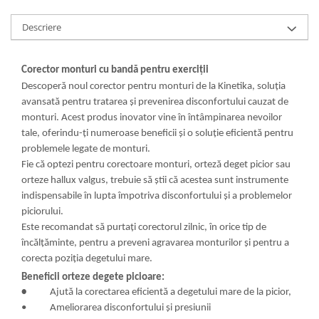
Descriere
Corector monturi cu bandă pentru exerciții
Descoperă noul corector pentru monturi de la Kinetika, soluția
avansată pentru tratarea și prevenirea disconfortului cauzat de
monturi. Acest produs inovator vine în întâmpinarea nevoilor
tale, oferindu-ți numeroase beneficii și o soluție eficientă pentru
problemele legate de monturi.
Fie că optezi pentru corectoare monturi, orteză deget picior sau
orteze hallux valgus, trebuie să știi că acestea sunt instrumente
indispensabile în lupta împotriva disconfortului și a problemelor
piciorului.
Este recomandat să purtați corectorul zilnic, în orice tip de
încălțăminte, pentru a preveni agravarea monturilor și pentru a
corecta poziția degetului mare.
Beneficii orteze degete picioare:
•
Ajută la corectarea eficientă a degetului mare de la picior,
• Ameliorarea disconfortului și presiunii