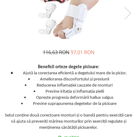
Orteze copii
Dispozitive mers
116,63 RON
97,01 RON
Beneficii orteze degete picioare:
•
Ajută la corectarea eficientă a degetului mare de la picior,
• Ameliorarea disconfortului și presiunii
• Reducerea inflamației cauzate de monturi
• Previne iritația și inflamația pielii
• Oprește progresia deformării hallux valgus
• Previne suprapunerea degetelor de la picioare
Setul conține două corectoare monturi și o bandă pentru exerciții care
vă ajuta să preveniți mărirea monturilor prin exerciții regulate și
menținerea sănătății picioarelor.