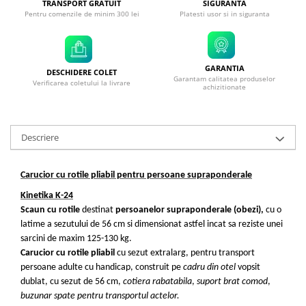
TRANSPORT GRATUIT
SIGURANTA
Pentru comenzile de minim 300 lei
Platesti usor si in siguranta
GARANTIA
DESCHIDERE COLET
Garantam calitatea produselor
Verificarea coletului la livrare
achizitionate
Descriere
Carucior cu rotile pliabil pentru persoane supraponderale
Kinetika K-24
Scaun cu rotile
destinat
persoanelor supraponderale (obezi),
cu
o
latime a sezutului de 56 cm si dimensionat astfel incat sa reziste unei
sarcini de maxim 125-130 kg.
Carucior cu rotile pliabil
cu sezut extralarg, pentru transport
persoane adulte cu handicap, construit pe
cadru din otel
vopsit
dublat, cu sezut de 56 cm,
cotiera rabatabila
,
suport brat comod
,
buzunar spate pentru transportul actelor.