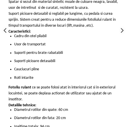
Spatar si sezut din material sintetic moale de culoare neagra, lavabil,
usor de intretinut si de curatat, rezistent la uzura.
Suport picioare detasabil si reglabil pe lungime, cu pedala si curea
sprijin.
Sistem creat
pentru a reduce dimensiunile fotoliului rulant in
timpul transportului in diverse locuri (lift,masina ,etc).
Caracteristici:
Cadru din otel pliabil
Usor de transportat
Suporti pentru brate rabatabili
Suporti picioare detasabili
Cauciucuri pline
Roti intarite
Fotoliu rulant
ce se poate folosi atat in interiorul cat si in exteriorul
locuintei, se poate deplasa actionat de utilizator sau ajutat de un
insotitor.
Detaliile tehnice:
Diametrul rotilor din spate: 60 cm
Diametrul rotilor din fata: 20 cm
Inaltime totala: 94 cm