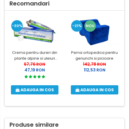
Recomandari
-30%
-21%
NOU
Crema pentru dureri din
Perna ortopedica pentru
plante alpine si uleiuri
genunchi si picioare
esentiale Alpenkrauter 200
67,76 RON
142,78 RON
47,19 RON
ml
112,53 RON
ADAUGA IN COS
ADAUGA IN COS
Produse similare