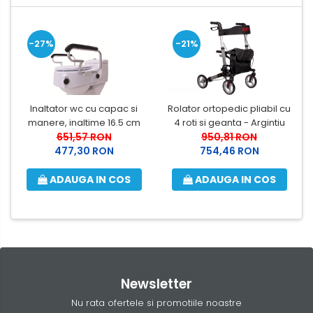
-27%
-21%
Inaltator wc cu capac si
Rolator ortopedic pliabil cu
manere, inaltime 16.5 cm
4 roti si geanta - Argintiu
651,57 RON
950,81 RON
477,30 RON
754,46 RON
ADAUGA IN COS
ADAUGA IN COS
Newsletter
Nu rata ofertele si promotiile noastre