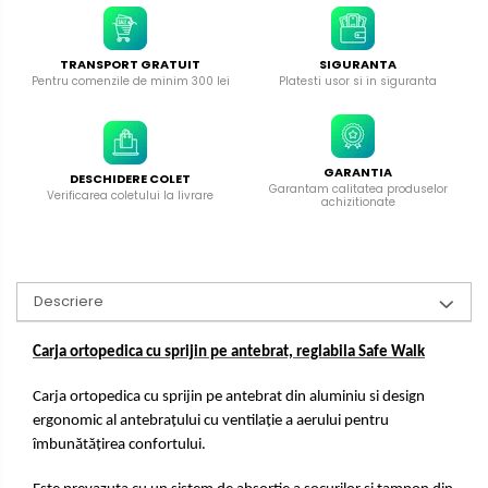
TRANSPORT GRATUIT
SIGURANTA
Pentru comenzile de minim 300 lei
Platesti usor si in siguranta
GARANTIA
DESCHIDERE COLET
Garantam calitatea produselor
Verificarea coletului la livrare
achizitionate
Descriere
Carja ortopedica cu sprijin pe antebrat, reglabila Safe Walk
Carja ortopedica cu sprijin pe antebrat
din aluminiu si
design
ergonomic al antebrațului cu ventilație a aerului pentru
îmbunătățirea confortului.