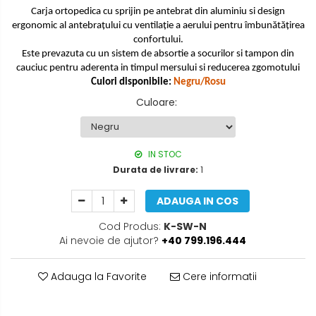
Carja ortopedica cu sprijin pe antebrat
din aluminiu si
design
ergonomic al antebrațului cu ventilație a aerului pentru îmbunătățirea
confortului.
Este prevazuta cu un sistem de absortie a socurilor si tampon din
cauciuc pentru aderenta in timpul mersului si reducerea zgomotului
Culori disponibile:
Negru/Rosu
Culoare
:
IN STOC
Durata de livrare:
1
ADAUGA IN COS
Cod Produs:
K-SW-N
Ai nevoie de ajutor?
+40 799.196.444
Adauga la Favorite
Cere informatii