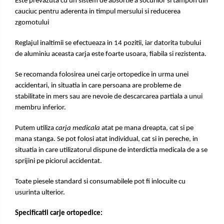
Este prevazuta cu un sistem de absortie a socurilor si tampon din
cauciuc pentru aderenta in timpul mersului si reducerea
zgomotului
Reglajul inaltimii se efectueaza in 14 pozitii, iar datorita tubului
de aluminiu aceasta carja este foarte usoara, fiabila si rezistenta.
Se recomanda folosirea unei carje ortopedice in urma unei
accidentari, in situatia in care persoana are probleme de
stabilitate in mers sau are nevoie de descarcarea partiala a unui
membru inferior.
Putem utiliza
carja medicala
atat pe mana dreapta, cat si pe
mana stanga. Se pot folosi atat individual, cat si in pereche, in
situatia in care utilizatorul dispune de interdictia medicala de a se
sprijini pe piciorul accidentat.
Toate piesele standard si consumabilele pot fi inlocuite cu
usurinta ulterior.
Specificatii carje ortopedice: