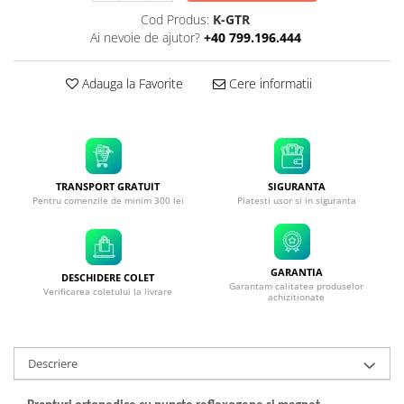
Cod Produs:
K-GTR
Ai nevoie de ajutor?
+40 799.196.444
Adauga la Favorite
Cere informatii
TRANSPORT GRATUIT
SIGURANTA
Pentru comenzile de minim 300 lei
Platesti usor si in siguranta
GARANTIA
DESCHIDERE COLET
Garantam calitatea produselor
Verificarea coletului la livrare
achizitionate
Descriere