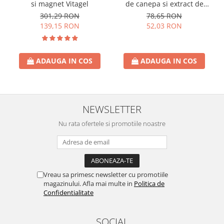
si magnet Vitagel
de canepa si extract de
gheara diavolului
301,29 RON
78,65 RON
139,15 RON
52,03 RON
ADAUGA IN COS
ADAUGA IN COS
NEWSLETTER
Nu rata ofertele si promotiile noastre
Vreau sa primesc newsletter cu promotiile
magazinului. Afla mai multe in
Politica de
Confidentialitate
SOCIAL