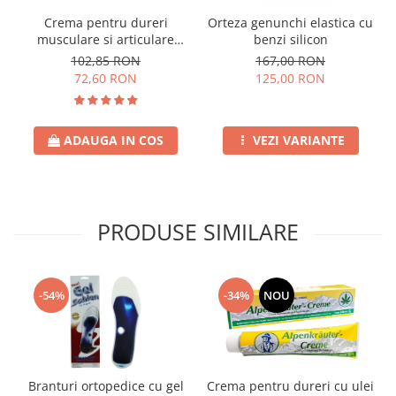
Crema pentru dureri
Orteza genunchi elastica cu
musculare si articulare
benzi silicon
Scorpio 500 ml
102,85 RON
167,00 RON
72,60 RON
125,00 RON
ADAUGA IN COS
VEZI VARIANTE
PRODUSE SIMILARE
-34%
NOU
-54%
Branturi ortopedice cu gel
Crema pentru dureri cu ulei