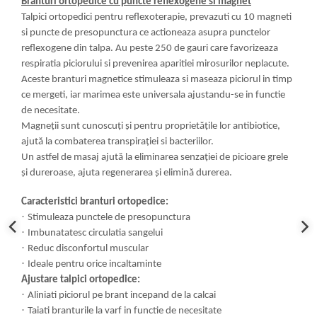
Branturi ortopedice cu puncte reflexogene si magnet
Talpici ortopedici pentru reflexoterapie, prevazuti cu 10 magneti
si puncte de presopunctura ce actioneaza asupra punctelor
reflexogene din talpa. Au peste 250 de gauri care favorizeaza
respiratia piciorului si prevenirea aparitiei mirosurilor neplacute.
Aceste branturi magnetice stimuleaza si maseaza piciorul in timp
ce mergeti, iar marimea este universala ajustandu-se in functie
de necesitate.
Magneții sunt cunoscuți și pentru proprietățile lor antibiotice,
ajută la combaterea transpirației si bacteriilor.
Un astfel de masaj ajută la eliminarea senzației de picioare grele
și dureroase, ajuta regenerarea și elimină durerea.
Caracteristici branturi ortopedice:
·
Stimuleaza punctele de presopunctura
·
Imbunatatesc circulatia sangelui
·
Reduc disconfortul muscular
·
Ideale pentru orice incaltaminte
Ajustare talpici ortopedice:
·
Aliniati piciorul pe brant incepand de la calcai
·
Taiati branturile la varf in functie de necesitate