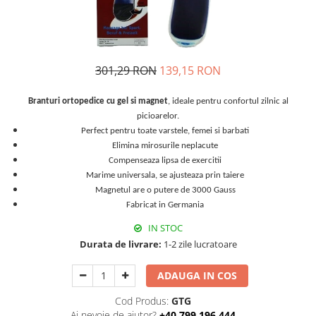
Orteze copii
Dispozitive mers
301,29 RON
139,15 RON
Branturi ortopedice cu gel si magnet
, ideale pentru confortul zilnic al
picioarelor.
Perfect pentru toate varstele, femei si barbati
Elimina mirosurile neplacute
Compenseaza lipsa de exercitii
Marime universala, se ajusteaza prin taiere
Magnetul are o putere de 3000 Gauss
Fabricat in Germania
IN STOC
Durata de livrare:
1-2 zile lucratoare
ADAUGA IN COS
Cod Produs:
GTG
Ai nevoie de ajutor?
+40 799.196.444