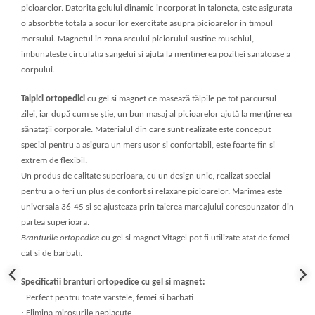
picioarelor. Datorita gelului dinamic incorporat in taloneta, este asigurata
o absorbtie totala a socurilor exercitate asupra picioarelor in timpul
mersului. Magnetul in zona arcului piciorului sustine muschiul,
imbunateste circulatia sangelui si ajuta la mentinerea pozitiei sanatoase a
corpului.
Talpici ortopedici
cu gel si magnet ce masează tălpile pe tot parcursul
zilei, iar după cum se știe, un bun masaj al picioarelor ajută la menținerea
sănatații corporale. Materialul din care sunt realizate este conceput
special pentru a asigura un mers usor si confortabil, este foarte fin si
extrem de flexibil.
Un produs de calitate superioara, cu un design unic, realizat special
pentru a o feri un plus de confort si relaxare picioarelor. Marimea este
universala 36-45 si se ajusteaza prin taierea marcajului corespunzator din
partea superioara.
Branturile ortopedice
cu gel si magnet Vitagel pot fi utilizate atat de femei
cat si de barbati.
Specificatii branturi ortopedice cu gel si magnet:
·
Perfect pentru toate varstele, femei si barbati
·
Elimina mirosurile neplacute