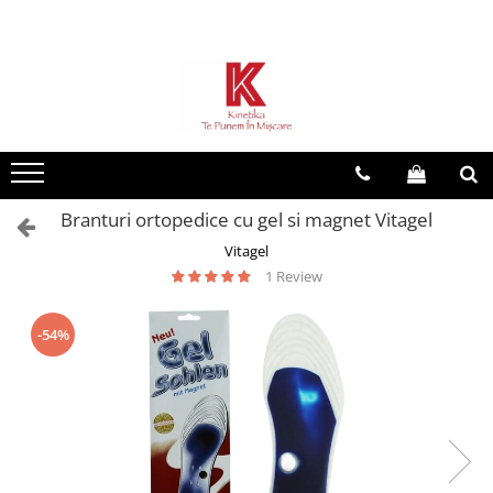
Toate Produsele
Dispozitive reabilitare
Dispozitive de mers
Scaune cu rotile
Branturi ortopedice cu gel si magnet Vitagel
Orteze
Vitagel
Ingrijire la domiciliu
1 Review
Dispozitive baie
Sisteme antidecubit
-54%
Plosca urinara
Remedii naturiste
Investigare si diagnostic
Tensiometre
Recuperare copii