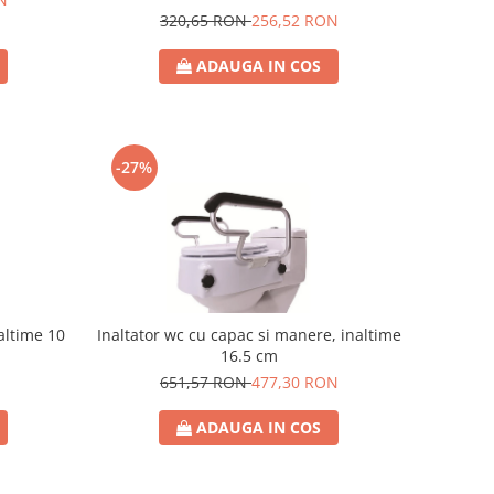
320,65 RON
256,52 RON
ADAUGA IN COS
-27%
altime 10
Inaltator wc cu capac si manere, inaltime
16.5 cm
651,57 RON
477,30 RON
ADAUGA IN COS