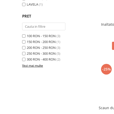
Remedii naturiste
LAVELA
(1)
Investigare si diagnostic
PRET
Inaltat
Tensiometre
100 RON - 150 RON
(3)
Recuperare copii
150 RON - 200 RON
(1)
Orteze copii
200 RON - 250 RON
(3)
250 RON - 300 RON
(5)
Dispozitive mers
300 RON - 400 RON
(2)
Vezi mai multe
-25%
Scaun dus