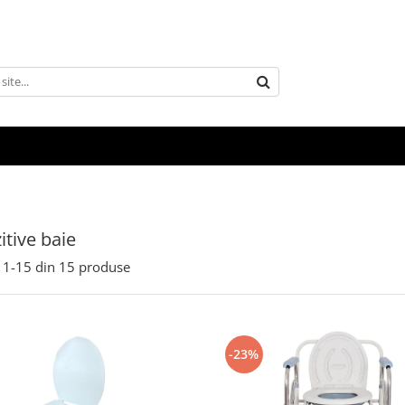
itive baie
1-
15
din
15
produse
-23%