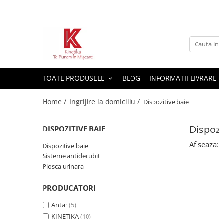
Toate Produsele
Dispozitive reabilitare
TOATE PRODUSELE
BLOG
INFORMATII LIVRARE
Dispozitive de mers
Home /
Ingrijire la domiciliu /
Dispozitive baie
Scaune cu rotile
Orteze
Dispoz
DISPOZITIVE BAIE
Ingrijire la domiciliu
Afiseaza:
Dispozitive baie
Sisteme antidecubit
Plosca urinara
Dispozitive baie
PRODUCATORI
Sisteme antidecubit
Antar
(5)
Plosca urinara
KINETIKA
(10)