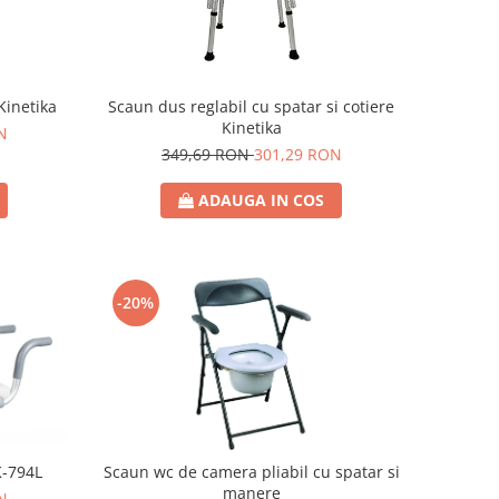
Kinetika
Scaun dus reglabil cu spatar si cotiere
Kinetika
N
349,69 RON
301,29 RON
ADAUGA IN COS
-20%
Scaun wc de camera pliabil cu spatar si
K-794L
manere
N