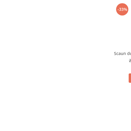
-33%
Scaun du