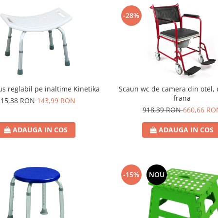
-28%
Scaun wc de camera din otel, c
s reglabil pe inaltime Kinetika
frana
215,38 RON
143,99 RON
918,39 RON
660,66 RO
ADAUGA IN COS
ADAUGA IN COS
-15%
NOU