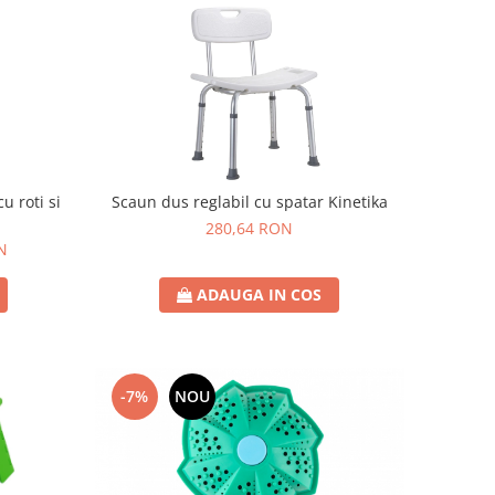
u roti si
Scaun dus reglabil cu spatar Kinetika
280,64 RON
N
ADAUGA IN COS
-7%
NOU