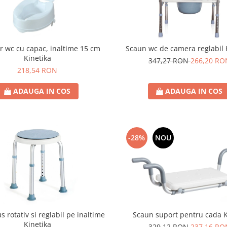
or wc cu capac, inaltime 15 cm
Scaun wc de camera reglabil 
Kinetika
347,27 RON
266,20 RO
218,54 RON
ADAUGA IN COS
ADAUGA IN COS
-28%
NOU
 rotativ si reglabil pe inaltime
Scaun suport pentru cada 
Kinetika
329,12 RON
237,16 RO