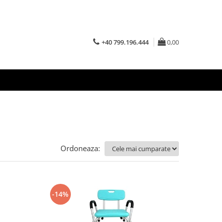
+40 799.196.444
0,00
Ordoneaza:
-14%